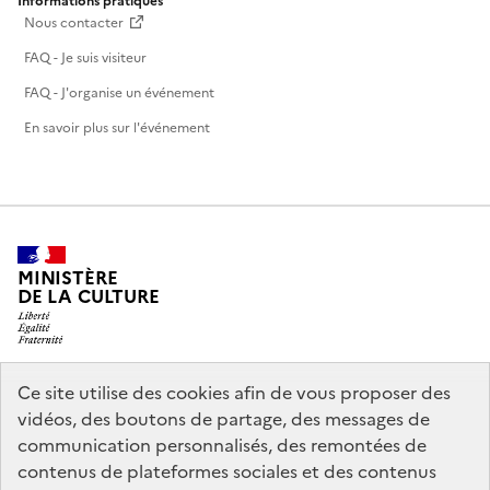
Informations pratiques
Nous contacter
FAQ - Je suis visiteur
FAQ - J'organise un événement
En savoir plus sur l'événement
MINISTÈRE
DE LA CULTURE
Ce site utilise des cookies afin de vous proposer des
legifrance.gouv.fr
info.gouv.fr
vidéos, des boutons de partage, des messages de
communication personnalisés, des remontées de
service-public.gouv.fr
data.gouv.fr
contenus de plateformes sociales et des contenus