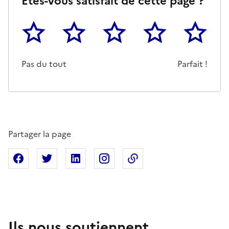
Êtes-vous satisfait de cette page ?
1
2
3
4
5
Cette page ne pas m'a pas du tout été utile
Un peu
Cette page m'a été moyennemen
Cette page m'a été trè
Cette page 
Pas du tout
Parfait !
Partager la page
Partager sur Facebook
Partager sur X
Partager sur Linkedin
Partager sur Instagram
Copier dans le presse
Ils nous soutiennent