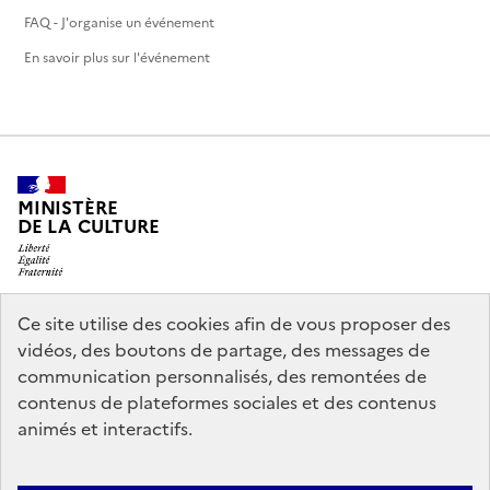
FAQ - J'organise un événement
En savoir plus sur l'événement
MINISTÈRE
DE LA CULTURE
Ce site utilise des cookies afin de vous proposer des
legifrance.gouv.fr
info.gouv.fr
vidéos, des boutons de partage, des messages de
communication personnalisés, des remontées de
service-public.gouv.fr
data.gouv.fr
contenus de plateformes sociales et des contenus
animés et interactifs.
Nous contacter
Mentions légales
Politique générale de protection