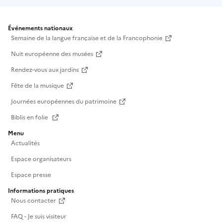
ceux qui expérimentent de nouvelles manières
d’habiter la Terre, il donne à voir l’émergence d’une
"classe écologique", consciente des limites
Événements nationaux
Semaine de la langue française et de la Francophonie
planétaires et désireuse de repenser nos modes de
vie. À la croisée du documentaire politique, de la
Nuit européenne des musées
réflexion environnementale et du récit humain, « Il
Rendez-vous aux jardins
est temps d’atterrir » propose un regard sensible et
Fête de la musique
lucide sur l’urgence de changer de cap. Un film
manifeste pour habiter autrement, en cohérence
Journées européennes du patrimoine
avec les enjeux de notre époque. Ce film
Biblis en folie
accompagne aussi la diffusion de l’œuvre de Latour,
Menu
en incitant à penser l’écologie comme projet de
Actualités
société.Entrée libre
Espace organisateurs
Espace presse
Informations pratiques
Nous contacter
FAQ - Je suis visiteur