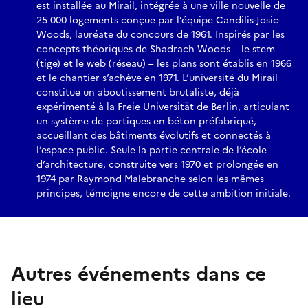
est installée au Mirail, intégrée à une ville nouvelle de
Ateliers ouverts à tout public (adulte) et gratuit
25 000 logements conçue par l’équipe Candilis-Josic-
Nombre de participants : 35 / Durée : 1h30 pour chaque
Woods, lauréate du concours de 1961. Inspirés par les
atelier
concepts théoriques de Shadrach Woods – le stem
Sur inscription
avant le 6 octobre par mel à :
(tige) et le web (réseau) – les plans sont établis en 1966
tocatierraensat@gmail.com
et le chantier s’achève en 1971. L’université du Mirail
constitue un aboutissement brutaliste, déjà
Possibilité de participer aux 2 ateliers
expérimenté à la Freie Universität de Berlin, articulant
.......................
un système de portiques en béton préfabriqué,
EXPOSITION
accueillant des bâtiments évolutifs et connectés à
« André Ravéreau, leçons d’Architecture »
l’espace public. Seule la partie centrale de l’école
André Ravéreau (1919–2017) est un architecte français dont
d’architecture, construite vers 1970 et prolongée en
le travail est profondément marqué par la découverte en
1974 par Raymond Malebranche selon les mêmes
1949 de la vallée du M’Zab en Algérie. Ancien élève d’Auguste
principes, témoigne encore de cette ambition initiale.
Perret, il s’installe à Ghardaïa dès 1959 pour étudier et
s’inspirer de l’architecture vernaculaire saharienne, qu’il
considère comme un modèle d’adaptation au climat et à la
culture locale. Refusant toute imitation formelle, il cherche
Autres événements dans ce
à comprendre les logiques profondes de ces constructions
pour nourrir une architecture contextuelle, sobre et juste.
lieu
Architecte des Monuments historiques d’Algérie, puis