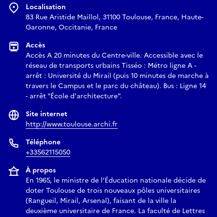
Jeudi 9 octobre de 9h à 12h
Localisation
Deux ateliers sont proposés à toute personnes curieuse et
83 Rue Aristide Maillol, 31100 Toulouse, France, Haute-
désireuse d’approcher ce domaine de manière pratique
Garonne, Occitanie, France
autant qu’historique et réflexive.
Accès
Des doctorants du LRA (Laboratoire de Recherche en
Accès A 20 minutes du Centre-ville. Accessible avec le
Architecture), vous invitent à participer à une série d’ateliers
réseau de transports urbains Tisséo : Métro ligne A -
expérimentaux, conçus pour explorer autrement nos
arrêt : Université du Mirail (puis 10 minutes de marche à
manières d’apprendre, de fabriquer, et d’habiter le monde.
travers le Campus et le parc du château). Bus : Ligne 14
- arrêt "École d'architecture".
Pendant une matinée, des formats participatifs, sensibles et
concrets vous proposent de mettre les mains dans la matière
Site internet
: tester, assembler, déconstruire, réimaginer. Bois, terre,
http://www.toulouse.archi.fr
fibres naturelles ou matériaux oubliés deviendront le support
Téléphone
d’échanges ouverts entre recherche, pédagogie et
+33562115050
conception. Chaque atelier est une invitation à
expérimenter un pan de recherche en train de se faire, dans
À propos
un esprit collectif, curieux, et engagé dans les transitions
En 1965, le ministre de l’Éducation nationale décide de
écologiques et culturelles.
doter Toulouse de trois nouveaux pôles universitaires
(Rangueil, Mirail, Arsenal), faisant de la ville la
1 - Atelier terre
deuxième universitaire de France. La faculté de Lettres
2 - Atelier manipulations grains et fibres végétales (àmaco)