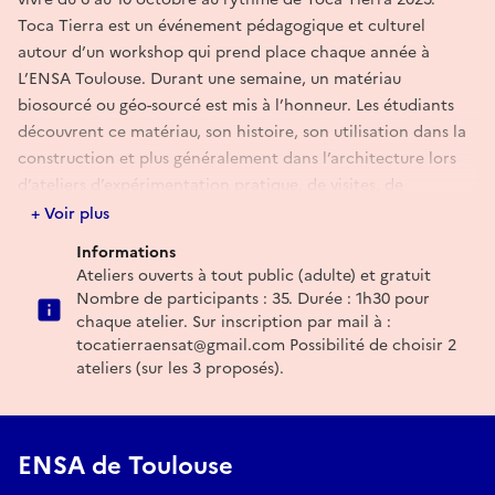
Toca Tierra est un événement pédagogique et culturel
autour d’un workshop qui prend place chaque année à
L’ENSA Toulouse. Durant une semaine, un matériau
biosourcé ou géo-sourcé est mis à l’honneur. Les étudiants
découvrent ce matériau, son histoire, son utilisation dans la
construction et plus généralement dans l’architecture lors
d’ateliers d’expérimentation pratique, de visites, de
conférences et d’une exposition.
+ Voir plus
Pour cette 8è édition c’est la terre crue qui est mise à
Informations
l’honneur.
Ateliers ouverts à tout public (adulte) et gratuit
Outre des activités réservées aux étudiants de l’ENSA,
cette
Nombre de participants : 35. Durée : 1h30 pour
édition 2025 offrira des « moments ouverts » destinés à tous
chaque atelier. Sur inscription par mail à :
les publics
curieux de découvrir les pratiques et enjeux
tocatierraensat@gmail.com Possibilité de choisir 2
ateliers (sur les 3 proposés).
contemporains de l’emploi dans la construction de ce
matériau originel, fondateur et archétypal qu’est la terre
crue.
................
ENSA de Toulouse
« ATELIERS OUVERTS »